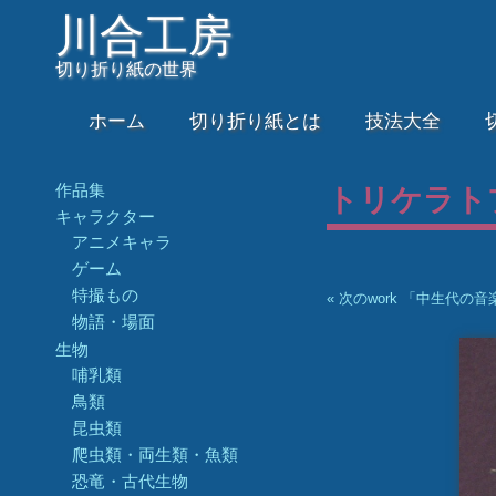
川合工房
切り折り紙の世界
ホーム
切り折り紙とは
技法大全
作品集
トリケラト
キャラクター
アニメキャラ
ゲーム
特撮もの
« 次のwork 「中生代の
物語・場面
生物
哺乳類
鳥類
昆虫類
爬虫類・両生類・魚類
恐竜・古代生物