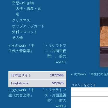
空想の生き物
天使・悪魔・鬼
竜
クリスマス
ポップアップカード
受付マスコット
その他
« 次のwork 「中
「トリケラトプ
生代の音楽隊」
ス（片面重視
型）」 前の
work »
« 次のwork 「中生代の
日本語サイト
1877599
English site
527075
コメントをどうぞ
« 次のwork 「中
「トリケラトプ
生代の音楽隊」
ス（片面重視
型）」 前の
work »