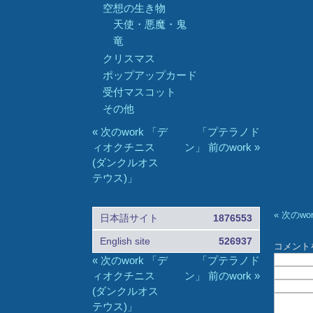
空想の生き物
天使・悪魔・鬼
竜
クリスマス
ポップアップカード
受付マスコット
その他
« 次のwork 「デ
「プテラノド
ィオクチニス
ン」 前のwork »
(ダンクルオス
テウス)」
« 次のw
日本語サイト
1876553
English site
526937
コメント
« 次のwork 「デ
「プテラノド
ィオクチニス
ン」 前のwork »
(ダンクルオス
テウス)」