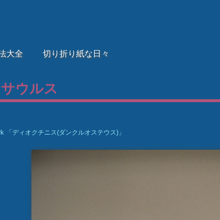
法大全
切り折り紙な日々
ササウルス
ork 「ディオクチニス(ダンクルオステウス)」