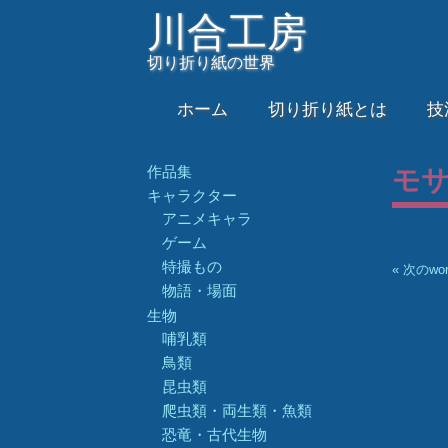
川合工房
切り折り紙の世界
ホーム
切り折り紙とは
技
作品集
モ
キャラクター
アニメキャラ
ゲーム
特撮もの
« 次のw
物語・場面
生物
哺乳類
鳥類
昆虫類
爬虫類・両生類・魚類
恐竜・古代生物